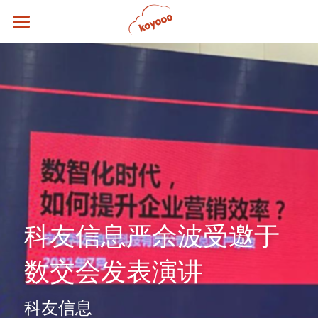
首页
关于科友
核心团队
行业解决方案
新闻博客
联系我们
科友信息严余波受邀于
数交会发表演讲
科友信息