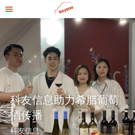
首页
关于科友
核心团队
行业解决方案
新闻博客
联系我们
科友信息助力希腊葡萄
酒传播
科友信息