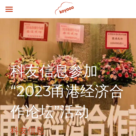
首页
关于科友
核心团队
行业解决方案
科友信息参加
新闻博客
“2023甬港经济合
联系我们
作论坛”活动
科友信息